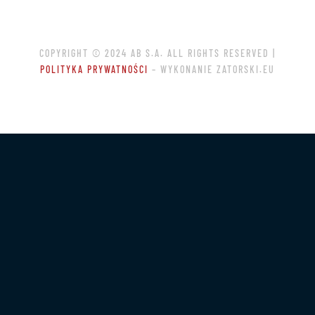
COPYRIGHT © 2024 AB S.A. ALL RIGHTS RESERVED |
POLITYKA PRYWATNOŚCI
– WYKONANIE ZATORSKI.EU