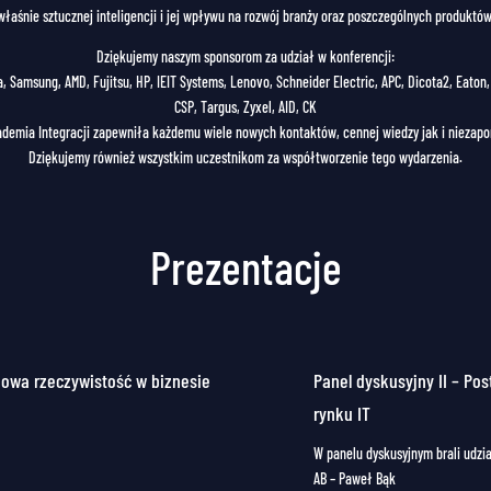
właśnie sztucznej inteligencji i jej wpływu na rozwój branży oraz poszczególnych produktów
Dziękujemy naszym sponsorom za udział w konferencji:
, Samsung, AMD, Fujitsu, HP, IEIT Systems, Lenovo, Schneider Electric, APC, Dicota2, Eaton, 
CSP, Targus, Zyxel, AID, CK
ademia Integracji zapewniła każdemu wiele nowych kontaktów, cennej wiedzy jak i nieza
Dziękujemy również wszystkim uczestnikom za współtworzenie tego wydarzenia.
Prezentacje
 nowa rzeczywistość w biznesie
Panel dyskusyjny II – Po
rynku IT
W panelu dyskusyjnym brali udzia
AB – Paweł Bąk