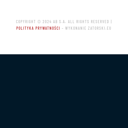
COPYRIGHT © 2024 AB S.A. ALL RIGHTS RESERVED |
POLITYKA PRYWATNOŚCI
– WYKONANIE ZATORSKI.EU